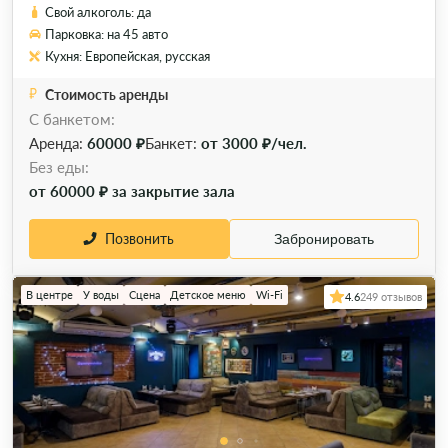
Свой алкоголь: да
Парковка: на 45 авто
Кухня: Европейская, русская
Стоимость аренды
С банкетом:
Аренда:
60000 ₽
Банкет:
от 3000 ₽/чел.
Без еды:
от 60000 ₽ за закрытие зала
Позвонить
Забронировать
В центре
У воды
Сцена
Детское меню
Wi-Fi
4.6
249 отзывов