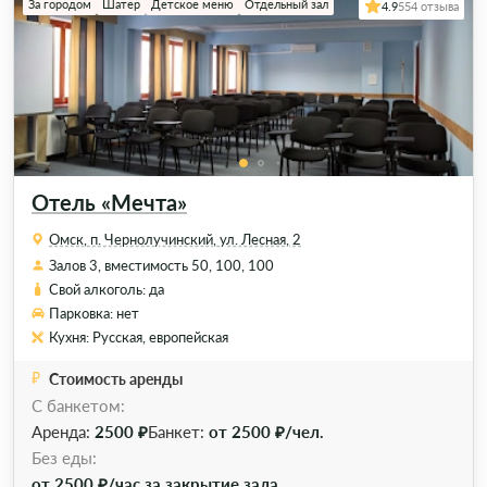
За городом
Шатер
Детское меню
Отдельный зал
4.9
554 отзыва
Отель «Мечта»
Омск, п. Чернолучинский, ул. Лесная, 2
Залов 3, вместимость 50, 100, 100
Свой алкоголь: да
Парковка: нет
Кухня: Русская, европейская
Стоимость аренды
С банкетом:
Аренда:
2500 ₽
Банкет:
от 2500 ₽/чел.
Без еды:
от 2500 ₽/час за закрытие зала