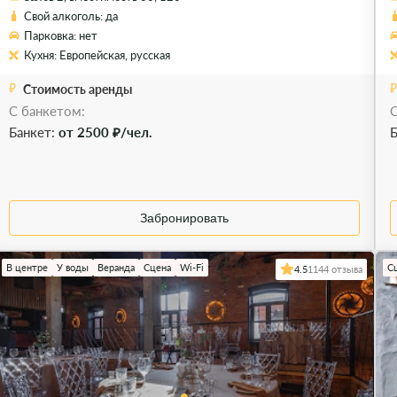
Свой алкоголь: да
Парковка: нет
Кухня: Европейская, русская
Стоимость аренды
С банкетом:
С
Банкет:
от 2500 ₽/чел.
Б
Забронировать
В центре
У воды
Веранда
Сцена
Wi-Fi
С
4.5
1144 отзыва