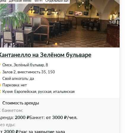
цена
Детское меню
Wi-Fi
Отдельный зал
Кантанелло на Зелёном бульваре
Омск, Зелёный бульвар, 8
Залов 2, вместимость 35, 150
Свой алкоголь: да
Парковка: нет
Кухня: Европейская, русская, итальянская
Стоимость аренды
 банкетом:
ренда:
2000 ₽
Банкет:
от 3000 ₽/чел.
ез еды:
т 2000 ₽/час за закрытие зала