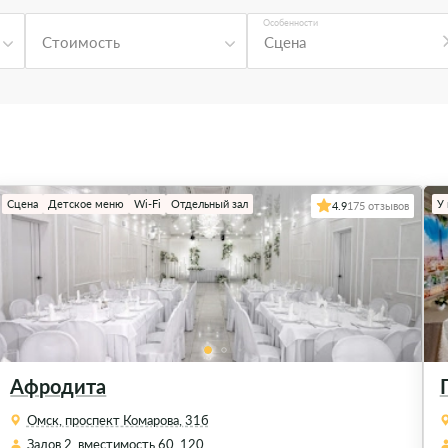
Особенности
Стоимость
Сцена
Сцена
Детское меню
Wi-Fi
Отдельный зал
У
4.9
175 отзывов
Афродита
Омск, проспект Комарова, 31б
Залов 2, вместимость 60, 120