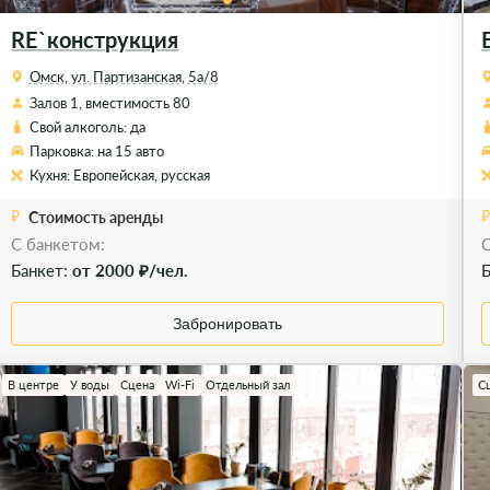
RE`конструкция
Омск, ул. Партизанская, 5а/8
Залов 1, вместимость 80
Свой алкоголь: да
Парковка: на 15 авто
Кухня: Европейская, русская
Стоимость аренды
C банкетом:
C
Банкет:
от 2000 ₽/чел.
Б
Забронировать
В центре
У воды
Сцена
Wi-Fi
Отдельный зал
С