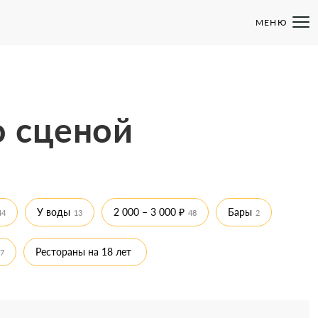
МЕНЮ
о сценой
У воды
2 000 – 3 000 ₽
Бары
44
13
48
2
Рестораны на 18 лет
7