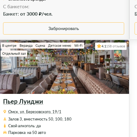
C банкетом:
C
Банкет:
от 3000 ₽/чел.
Б
Забронировать
В центре
Веранда
Сцена
Детское меню
Wi-Fi
4.1
158 отзывов
Отдельный зал
Пьер Луиджи
Омск, ул. Березовского, 19/1
Залов 3, вместимость 50, 100, 180
Свой алкоголь: да
Парковка: на 50 авто