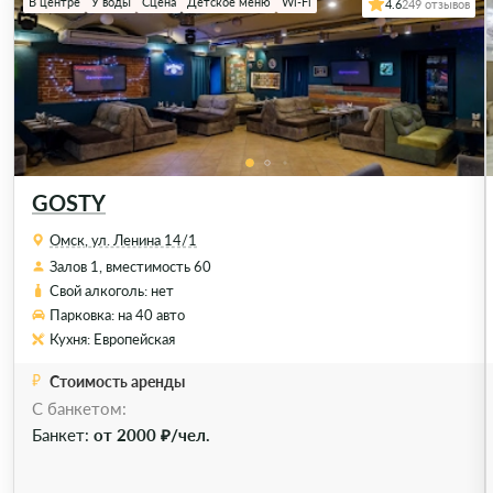
В центре
У воды
Сцена
Детское меню
Wi-Fi
4.6
249 отзывов
GOSTY
Омск, ул. Ленина 14/1
Залов 1, вместимость 60
Свой алкоголь: нет
Парковка: на 40 авто
Кухня: Европейская
Стоимость аренды
C банкетом:
Банкет:
от 2000 ₽/чел.