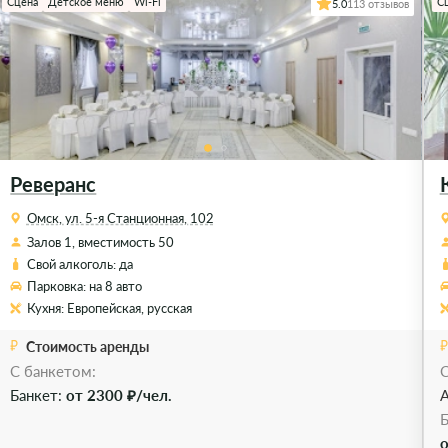
Сцена
Детское меню
Wi-Fi
С
5.0
113 отзывов
Реверанс
Омск, ул. 5-я Станционная, 102
Залов 1, вместимость 50
Свой алкоголь: да
Парковка: на 8 авто
Кухня: Европейская, русская
Стоимость аренды
C банкетом:
С
Банкет:
от 2300 ₽/чел.
А
Б
о