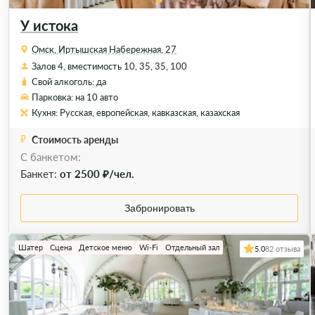
У истока
Омск, Иртышская Набережная, 27
Залов 4, вместимость 10, 35, 35, 100
Свой алкоголь: да
Парковка: на 10 авто
Кухня: Русская, европейская, кавказская, казахская
Стоимость аренды
С банкетом:
Банкет:
от 2500 ₽/чел.
Забронировать
Шатер
Сцена
Детское меню
Wi-Fi
Отдельный зал
5.0
82 отзыва