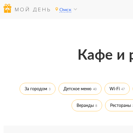
МОЙ ДЕНЬ
Омск
Кафе и 
За городом
Детское меню
Wi-Fi
3
40
47
Веранды
Рестораны
8