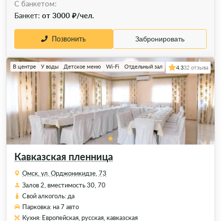
C банкетом:
Банкет:
от 3000 ₽/чел.
Позвонить
Забронировать
В центре
У воды
Детское меню
Wi-Fi
Отдельный зал
4.3
32 отзыва
Кавказская пленница
Омск, ул. Орджоникидзе, 73
Залов 2, вместимость 30, 70
Свой алкоголь: да
Парковка: на 7 авто
Кухня: Европейская, русская, кавказская