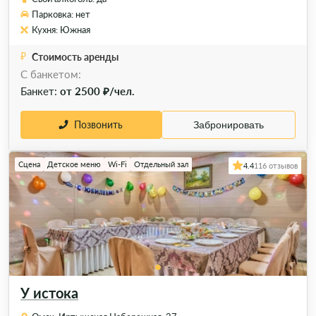
Парковка: нет
Кухня: Южная
Стоимость аренды
C банкетом:
Банкет:
от 2500 ₽/чел.
Позвонить
Забронировать
Сцена
Детское меню
Wi-Fi
Отдельный зал
4.4
116 отзывов
У истока