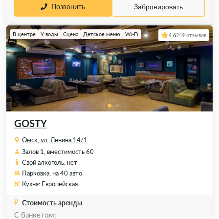
Позвонить
Забронировать
В центре
У воды
Сцена
Детское меню
Wi-Fi
4.6
249 отзывов
GOSTY
Омск, ул. Ленина 14/1
Залов 1, вместимость 60
Свой алкоголь: нет
Парковка: на 40 авто
Кухня: Европейская
Стоимость аренды
C банкетом: