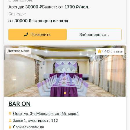
Аренда:
30000 ₽
Банкет:
от 1700 ₽/чел.
Без еды:
от 30000 ₽ за закрытие зала
Позвонить
Забронировать
Детское меню
4.4
45 отзывов
BAR ON
Омск, ул. 3-я Молодёжная , 65, корп.1
Залов 1, вместимость 112
Свой алкоголь: да