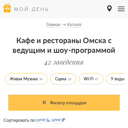
МОЙ ДЕНЬ
Главная
Каталог
Кафе и рестораны Омска с
ведущим и шоу-программой
42 заведения
Живая Музыка
Сцена
Wi-Fi
У воды
34
18
47
1
Фильтр площадок
Сортировать по: