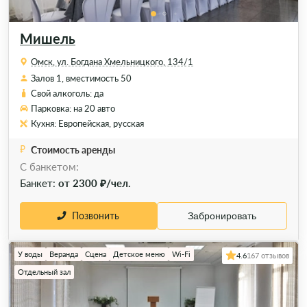
Мишель
Омск, ул. Богдана Хмельницкого, 134/1
Залов 1, вместимость 50
Свой алкоголь: да
Парковка: на 20 авто
Кухня: Европейская, русская
Стоимость аренды
C банкетом:
Банкет:
от 2300 ₽/чел.
Позвонить
Забронировать
У воды
Веранда
Сцена
Детское меню
Wi-Fi
4.6
167 отзывов
Отдельный зал